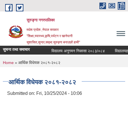
Skip to main content
सुरुङ्‍गा नगरपालिका
मधेश प्रदेश ,नेपाल सरकार
"शिक्षा,स्वास्थ्य,कृषि,पर्यटन र खानेपानी
सुशासित,सुन्दर,समृध्द सुरुङ्गा बनाउछौ हामी"
सुचना तथा समाचार
विद्यालय अनुगमन निकासा २०८३/०८४
विद्यालयहरुक
You are here
Home
» आर्थिक विधेयक २०८१-२०८२
आर्थिक विधेयक २०८१-२०८२
Submitted on:
Fri, 10/25/2024 - 10:06