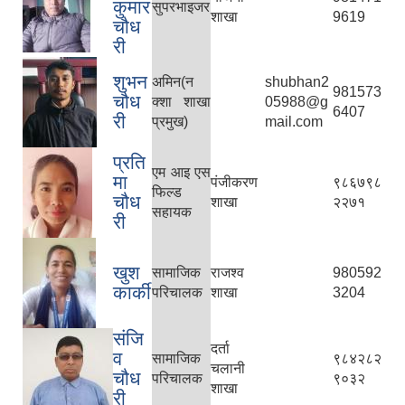
कुमार
सुपरभाइजर
शाखा
9619
चौध
री
शुभन
अमिन(न
shubhan2
981573
चौध
क्शा शाखा
05988@g
6407
री
प्रमुख)
mail.com
प्रति
एम आइ एस
मा
पंजीकरण
९८६७९८
फिल्ड
चौध
शाखा
२२७१
सहायक
री
खुश
सामाजिक
राजश्व
980592
कार्की
परिचालक
शाखा
3204
संजि
दर्ता
व
सामाजिक
९८४२८२
चलानी
चौध
परिचालक
९०३२
शाखा
री