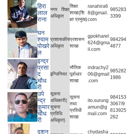
हिरा
शिक्षा
ranahira6
नगर शिक्षा
985283
लाल
शाखा(शि
8@gmail.
अधिकृत
3399
राना
क्षा प्रमुख)
com
घन
gpokharel
श्याम
प्रशासकीय
प्रशासन
984294
624@gma
पोखरे
अधिकृत
शाखा
4877
il.com
ल
इन्द्र
प्रसा
भौतिक
indrachy2
985282
द
इन्जिनियर
पूर्वाधार
06@gmail
1986
चौध
शाखा
.com
री
उपे
सूचना
सूचना
984153
न्द्र
अधिकारी(
ito.surung
तथा
3067/9
कुमार
सुचना
amun@g
प्रविधी
813925
चौध
प्रविधि
mail.com
शाखा
262
री
अधिकृत)
दशन
chydasha