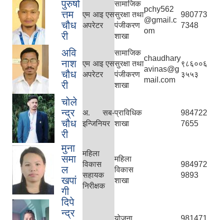
पुरुषो
सामाजिक
pchy562
त्तम
एम आइ एस
सुरक्षा तथा
980773
@gmail.c
चौध
अपरेटर
पंजीकरण
7348
om
री
शाखा
अवि
सामाजिक
chaudhary
नाश
एम आइ एस
सुरक्षा तथा
९८६००६
avinas@g
चौध
अपरेटर
पंजीकरण
३५५३
mail.com
री
शाखा
चोले
न्द्र
अ. सब-
प्राविधिक
984722
चौध
इन्जिनियर
शाखा
7655
री
मुना
महिला
समा
महिला
विकास
984972
ल
विकास
सहायक
9893
खपां
शाखा
निरीक्षक
गी
दिपे
न्द्र
योजना
981471