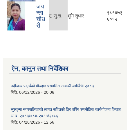
जय
न्ता
९८१४७३
भू..सु.स.
भुमि सुधार
चौध
६०१२
री
ऐन, कानुन तथा निर्देशिका
नदीजन्य पदार्थको मौज्दात प्रमाणित सम्बन्धी कार्य्विधी २०८३
मिति:
06/12/2026 - 20:06
सुरुङ्गा नगरपालिकाको लागत सहितको त्रि वर्षिय रणनीतिक कार्ययोजना किताब
आ.व. २०८३/०८४-२०८५/२०८६
मिति:
04/28/2026 - 12:56