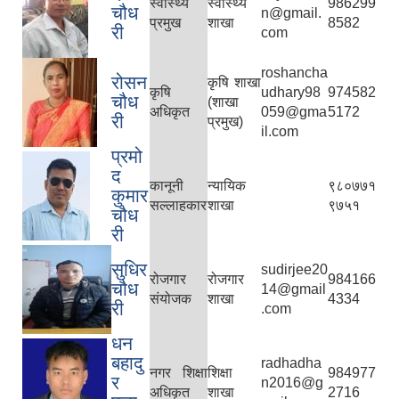
स्वास्थ्य
स्वास्थ्य
986299
चौध
n@gmail.
प्रमुख
शाखा
8582
री
com
roshancha
रोसन
कृषि शाखा
कृषि
udhary98
974582
चौध
(शाखा
अधिकृत
059@gma
5172
री
प्रमुख)
il.com
प्रमो
द
कानूनी
न्यायिक
९८०७७१
कुमार
सल्लाहकार
शाखा
९७५१
चौध
री
सुधिर
sudirjee20
रोजगार
रोजगार
984166
चौध
14@gmail
संयोजक
शाखा
4334
री
.com
धन
बहादु
radhadha
नगर शिक्षा
शिक्षा
984977
र
n2016@g
अधिकृत
शाखा
2716