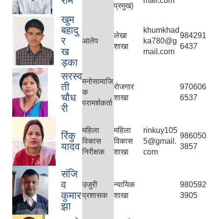
राम
mail.com
प्रमुख)
खुम
बहादु
khumkhad
लेखा
984291
र
आलेप
ka780@g
शाखा
6437
ख
mail.com
ड्का
सरस्व
मनोसामाजि
ती
रोजगार
970606
क
चौध
शाखा
6537
परामर्शकर्ता
री
महिला
महिला
rinkuy105
रिंकु
986050
विकास
विकास
5@gmail.
यादव
3857
निरीक्षक
शाखा
com
संजि
व
उजुरी
न्यायिक
980592
कुमार
प्रशासक
शाखा
3905
झा