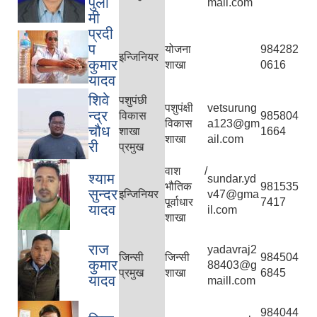
पुला
mail.com
मी
प्रदी
प
योजना
984282
इन्जिनियर
कुमार
शाखा
0616
यादव
शिवे
पशुपंछी
पशुपंक्षी
vetsurung
न्द्र
विकास
985804
विकास
a123@gm
चौध
शाखा
1664
शाखा
ail.com
री
प्रमुख
वाश /
श्याम
sundar.yd
भौतिक
981535
सुन्दर
इन्जिनियर
v47@gma
पूर्वाधार
7417
यादव
il.com
शाखा
राज
yadavraj2
जिन्सी
जिन्सी
984504
कुमार
88403@g
प्रमुख
शाखा
6845
यादव
maill.com
984044