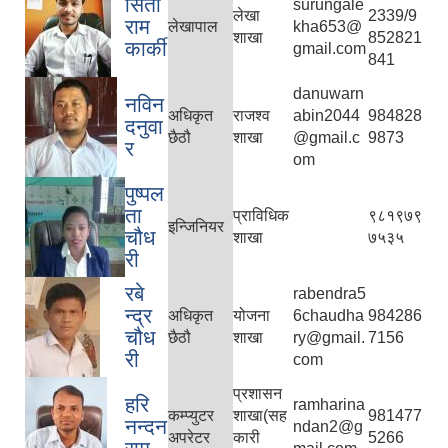
सिता
surungale
लेखा
2339/9
राम
लेखापाल
kha653@
शाखा
852821
कार्की
gmail.com
841
danuwarn
नविन
अधिकृत
राजश्व
abin2044
984828
दनुवा
छैठौ
शाखा
@gmail.c
9873
र
om
पुष्पल
ता
प्राविधिक
९८१९७९
इन्जिनियर
चौध
शाखा
७५३५
री
रबे
rabendra5
न्द्र
अधिकृत
योजना
6chaudha
984286
चौध
छैठौ
शाखा
ry@gmail.
7156
री
com
प्रशासन
हरि
ramharina
कम्प्युटर
शाखा(सह
981477
नन्दन
ndan2@g
अपरेटर
कारी
5266