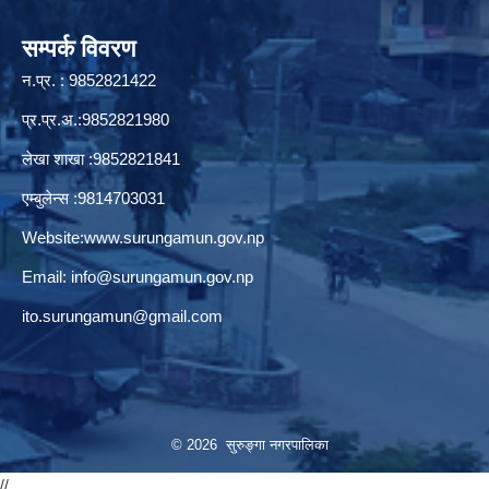
सम्पर्क विवरण
न.प्र. : 9852821422
प्र.प्र.अ.:9852821980
लेखा शाखा :9852821841
एम्बुलेन्स :9814703031
Website:
www.surungamun.gov.np
Email:
info@surungamun.gov.np
ito.surungamun@gmail.com
© 2026 सुरुङ्‍गा नगरपालिका
//