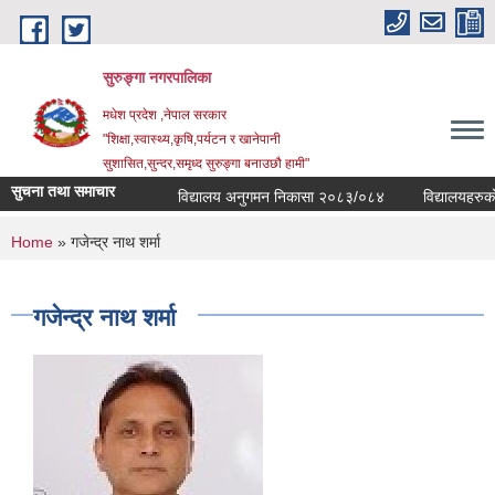
Skip to main content
सुरुङ्‍गा नगरपालिका
मधेश प्रदेश ,नेपाल सरकार
"शिक्षा,स्वास्थ्य,कृषि,पर्यटन र खानेपानी
सुशासित,सुन्दर,समृध्द सुरुङ्गा बनाउछौ हामी"
सुचना तथा समाचार
विद्यालय अनुगमन निकासा २०८३/०८४
विद्यालयहरुको व
You are here
Home
» गजेन्द्र नाथ शर्मा
गजेन्द्र नाथ शर्मा