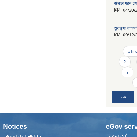
संजाल गठन तथ
मिति:
04/20/
सुरुङ्गा नगर
मिति:
09/12/
Pages
« firs
2
7
अन्य
Notices
eGov serv
सूचना तथा समाचार
घटना दर्ता