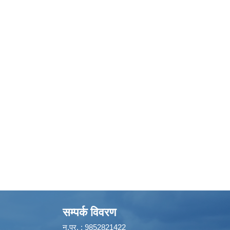
सम्पर्क विवरण
न.प्र. : 9852821422