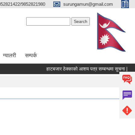
852821422/9852821980
surungamun@gmail.com
Search form
Search
ग्यालरी
सम्पर्क
हाटबजार ठेक्काको आशय पत्र सम्बन्धमा सुचना |
पो