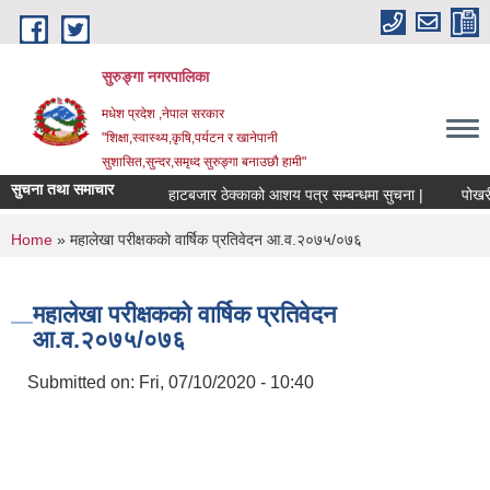
Skip to main content
सुरुङ्‍गा नगरपालिका
मधेश प्रदेश ,नेपाल सरकार
"शिक्षा,स्वास्थ्य,कृषि,पर्यटन र खानेपानी
सुशासित,सुन्दर,समृध्द सुरुङ्गा बनाउछौ हामी"
सुचना तथा समाचार
हाटबजार ठेक्काको आशय पत्र सम्बन्धमा सुचना |
पोखरी ठ
You are here
Home
» महालेखा परीक्षकको वार्षिक प्रतिवेदन आ.व.२०७५/०७६
महालेखा परीक्षकको वार्षिक प्रतिवेदन
आ.व.२०७५/०७६
Submitted on:
Fri, 07/10/2020 - 10:40