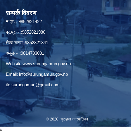
सम्पर्क विवरण
न.प्र. : 9852821422
प्र.प्र.अ.:9852821980
लेखा शाखा :9852821841
एम्बुलेन्स :9814703031
Website:
www.surungamun.gov.np
Email:
info@surungamun.gov.np
ito.surungamun@gmail.com
© 2026 सुरुङ्‍गा नगरपालिका
//