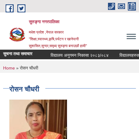
Skip to main content
सुरुङ्‍गा नगरपालिका
मधेश प्रदेश ,नेपाल सरकार
"शिक्षा,स्वास्थ्य,कृषि,पर्यटन र खानेपानी
सुशासित,सुन्दर,समृध्द सुरुङ्गा बनाउछौ हामी"
सुचना तथा समाचार
विद्यालय अनुगमन निकासा २०८३/०८४
विद्यालयहरुको व
You are here
Home
» रोसन चौधरी
रोसन चौधरी