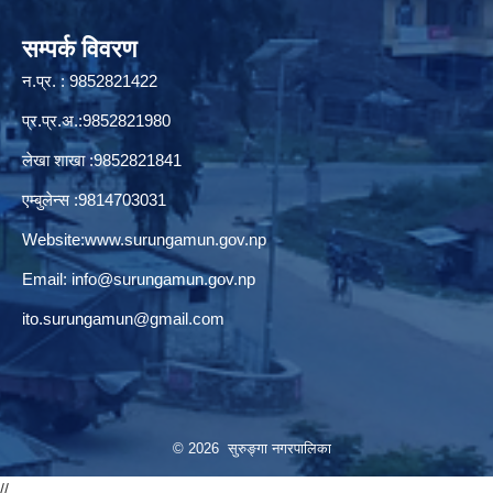
सम्पर्क विवरण
न.प्र. : 9852821422
प्र.प्र.अ.:9852821980
लेखा शाखा :9852821841
एम्बुलेन्स :9814703031
Website:
www.surungamun.gov.np
Email:
info@surungamun.gov.np
ito.surungamun@gmail.com
© 2026 सुरुङ्‍गा नगरपालिका
//