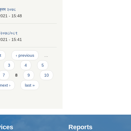
यक्रम २०७८
2021 - 15:48
न २०७८/०८९
2021 - 15:41
t
‹ previous
…
3
4
5
7
8
9
10
next ›
last »
ices
Reports