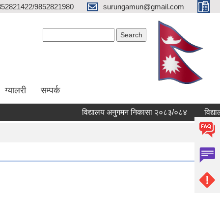
852821422/9852821980
surungamun@gmail.com
Search form
Search
ग्यालरी
सम्पर्क
विद्यालय अनुगमन निकासा २०८३/०८४
विद्यालयहरु