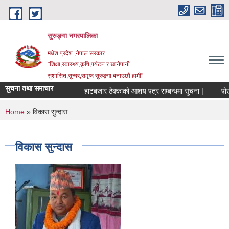
Skip to main content
सुरुङ्‍गा नगरपालिका
मधेश प्रदेश ,नेपाल सरकार
"शिक्षा,स्वास्थ्य,कृषि,पर्यटन र खानेपानी
सुशासित,सुन्दर,समृध्द सुरुङ्गा बनाउछौ हामी"
सुचना तथा समाचार
हाटबजार ठेक्काको आशय पत्र सम्बन्धमा सुचना |
पोखरी
You are here
Home
» विकास सुन्दास
विकास सुन्दास