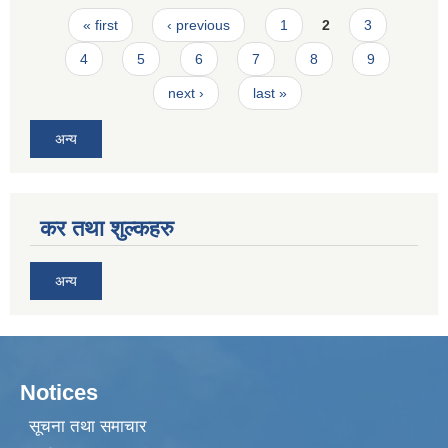
Pages
« first
‹ previous
1
2
3
4
5
6
7
8
9
next ›
last »
अन्य
कर तथा शुल्कहरु
अन्य
Notices
सूचना तथा समाचार