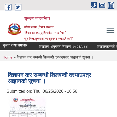
Skip to main content
सुरुङ्‍गा नगरपालिका
मधेश प्रदेश ,नेपाल सरकार
"शिक्षा,स्वास्थ्य,कृषि,पर्यटन र खानेपानी
सुशासित,सुन्दर,समृध्द सुरुङ्गा बनाउछौ हामी"
सुचना तथा समाचार
विद्यालय अनुगमन निकासा २०८३/०८४
विद्यालयहरुको व्यव
You are here
Home
» विज्ञापन कर सम्बन्धी शिलबन्दी दरभाउपत्र आह्वानको सुचना ।
विज्ञापन कर सम्बन्धी शिलबन्दी दरभाउपत्र
आह्वानको सुचना ।
Submitted on:
Thu, 06/25/2026 - 16:56