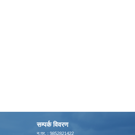
सम्पर्क विवरण
न.प्र. : 9852821422