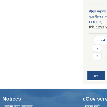
लैंगिक समानत
प्रवाहीकरण 
POLICY)
मिति:
12/21/
Pages
« first
2
7
अन्य
Notices
eGov serv
सूचना तथा समाचार
घटना दर्ता