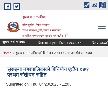
Skip to main content
सुरुङ्‍गा नगरपालिका
मधेश प्रदेश ,नेपाल सरकार
"शिक्षा,स्वास्थ्य,कृषि,पर्यटन र खानेपानी
सुशासित,सुन्दर,समृध्द सुरुङ्गा बनाउछौ हामी"
सुचना तथा समाचार
विद्यालय अनुगमन निकासा २०८३/०८४
विद्यालयहरुको व्
You are here
Home
» सुरुङ्गा नगरपालिकाको बिनियोन एेन ०७९ प्रथम संशोधन सहित
सुरुङ्गा नगरपालिकाको बिनियोन एेन ०७९
प्रथम संशोधन सहित
Submitted on:
Thu, 04/20/2023 - 12:03