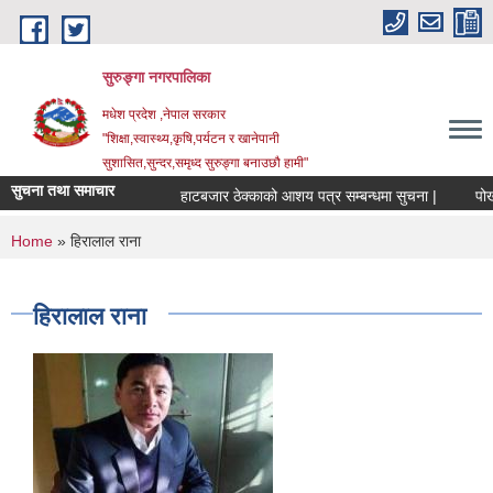
Skip to main content
सुरुङ्‍गा नगरपालिका
मधेश प्रदेश ,नेपाल सरकार
"शिक्षा,स्वास्थ्य,कृषि,पर्यटन र खानेपानी
सुशासित,सुन्दर,समृध्द सुरुङ्गा बनाउछौ हामी"
सुचना तथा समाचार
हाटबजार ठेक्काको आशय पत्र सम्बन्धमा सुचना |
पोखरी
You are here
Home
» हिरालाल राना
हिरालाल राना