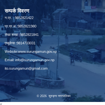
सम्पर्क विवरण
न.प्र. : 9852821422
प्र.प्र.अ.:9852821980
लेखा शाखा :9852821841
एम्बुलेन्स :9814703031
Website:
www.surungamun.gov.np
Email:
info@surungamun.gov.np
ito.surungamun@gmail.com
© 2026 सुरुङ्‍गा नगरपालिका
//