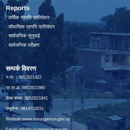
Reports
वार्षिक प्रगति प्रतिवेदन
चौमासिक प्रगति प्रतिवेदन
सार्वजनिक सुनुवाई
सार्वजनिक परीक्षण
सम्पर्क विवरण
न.प्र. : 9852821422
प्र.प्र.अ.:9852821980
लेखा शाखा :9852821841
एम्बुलेन्स :9814703031
Website:
www.surungamun.gov.np
Email:
info@surungamun.gov.np