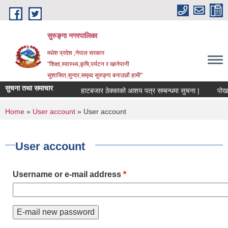
Skip to main content
सुरुङ्‍गा नगरपालिका
मधेश प्रदेश ,नेपाल सरकार
"शिक्षा,स्वास्थ्य,कृषि,पर्यटन र खानेपानी
सुशासित,सुन्दर,समृध्द सुरुङ्गा बनाउछौ हामी"
सुचना तथा समाचार
हाटबजार ठेक्काको आशय पत्र सम्बन्धमा सुचना |
पोखरी 
You are here
Home
»
User account
» User account
User account
Username or e-mail address
*