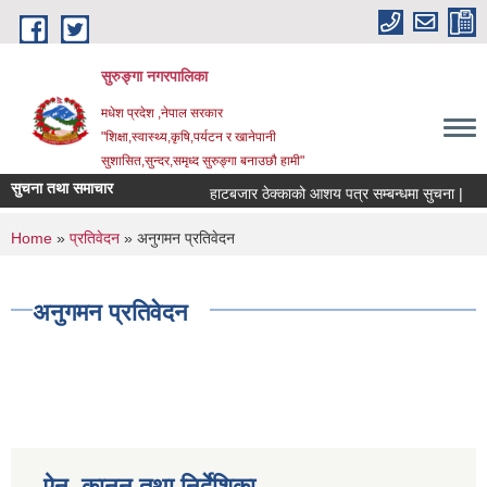
Skip to main content
सुरुङ्‍गा नगरपालिका
मधेश प्रदेश ,नेपाल सरकार
"शिक्षा,स्वास्थ्य,कृषि,पर्यटन र खानेपानी
सुशासित,सुन्दर,समृध्द सुरुङ्गा बनाउछौ हामी"
सुचना तथा समाचार
हाटबजार ठेक्काको आशय पत्र सम्बन्धमा सुचना |
You are here
Home
»
प्रतिवेदन
» अनुगमन प्रतिवेदन
अनुगमन प्रतिवेदन
ऐन, कानुन तथा निर्देशिका