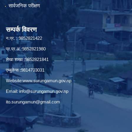
सार्वजनिक परीक्षण
सम्पर्क विवरण
न.प्र. : 9852821422
प्र.प्र.अ.:9852821980
लेखा शाखा :9852821841
एम्बुलेन्स :9814703031
Website:
www.surungamun.gov.np
Email:
info@surungamun.gov.np
ito.surungamun@gmail.com