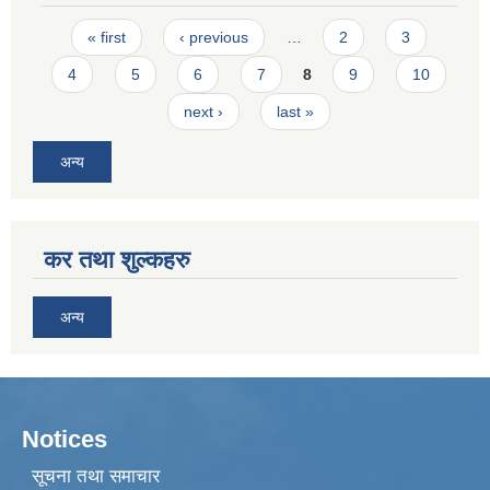
Pages
« first
‹ previous
…
2
3
4
5
6
7
8
9
10
next ›
last »
अन्य
कर तथा शुल्कहरु
अन्य
Notices
सूचना तथा समाचार