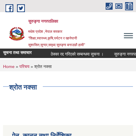
Skip to main content
सुरुङ्‍गा नगरपालिका
मधेश प्रदेश ,नेपाल सरकार
"शिक्षा,स्वास्थ्य,कृषि,पर्यटन र खानेपानी
सुशासित,सुन्दर,समृध्द सुरुङ्गा बनाउछौ हामी"
सुचना तथा समाचार
ठेक्का रद्द गरिएको सम्बन्धमा सुचना ।
You are here
Home
»
परिचय
» श्रोत नक्सा
श्रोत नक्सा
ऐन, कानुन तथा निर्देशिका