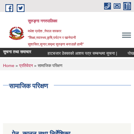
Skip to main content
सुरुङ्‍गा नगरपालिका
मधेश प्रदेश ,नेपाल सरकार
"शिक्षा,स्वास्थ्य,कृषि,पर्यटन र खानेपानी
सुशासित,सुन्दर,समृध्द सुरुङ्गा बनाउछौ हामी"
सुचना तथा समाचार
हाटबजार ठेक्काको आशय पत्र सम्बन्धमा सुचना |
पोखरी 
You are here
Home
»
प्रतिवेदन
» सामाजिक परिक्षण
सामाजिक परिक्षण
ऐन, कानुन तथा निर्देशिका