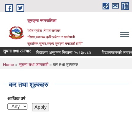
Skip to main content
सुरुङ्‍गा नगरपालिका
मधेश प्रदेश ,नेपाल सरकार
"शिक्षा,स्वास्थ्य,कृषि,पर्यटन र खानेपानी
सुशासित,सुन्दर,समृध्द सुरुङ्गा बनाउछौ हामी"
सुचना तथा समाचार
विद्यालय अनुगमन निकासा २०८३/०८४
विद्यालयहरुको व्यवस्थाप
You are here
Home
»
सूचना तथा जानकारी
» कर तथा शुल्कहरु
कर तथा शुल्कहरु
आर्थिक वर्ष