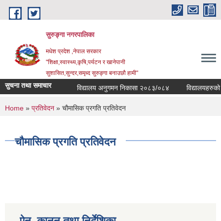
Skip to main content
सुरुङ्‍गा नगरपालिका
मधेश प्रदेश ,नेपाल सरकार
"शिक्षा,स्वास्थ्य,कृषि,पर्यटन र खानेपानी
सुशासित,सुन्दर,समृध्द सुरुङ्गा बनाउछौ हामी"
सुचना तथा समाचार
विद्यालय अनुगमन निकासा २०८३/०८४
विद्यालयहरुको व्
You are here
Home
»
प्रतिवेदन
» चौमासिक प्रगति प्रतिवेदन
चौमासिक प्रगति प्रतिवेदन
ऐन, कानुन तथा निर्देशिका