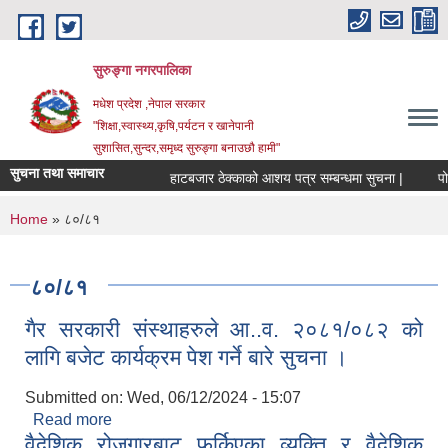
Skip to main content
सुरुङ्‍गा नगरपालिका
मधेश प्रदेश ,नेपाल सरकार
"शिक्षा,स्वास्थ्य,कृषि,पर्यटन र खानेपानी
सुशासित,सुन्दर,समृध्द सुरुङ्गा बनाउछौ हामी"
सुचना तथा समाचार
हाटबजार ठेक्काको आशय पत्र सम्बन्धमा सुचना |
पोखर
You are here
Home
» ८०/८१
८०/८१
गैर सरकारी संस्थाहरुले आ..व. २०८१/०८२ को
लागि बजेट कार्यक्रम पेश गर्ने बारे सुचना ।
Submitted on:
Wed, 06/12/2024 - 15:07
Read more
about गैर सरकारी संस्थाहरुले आ..व. २०८१/०८२ को लागि
वैदेशिक रोजगारबाट फर्किएका व्यक्ति र वैदेशिक
बजेट कार्यक्रम पेश गर्ने बारे सुचना ।