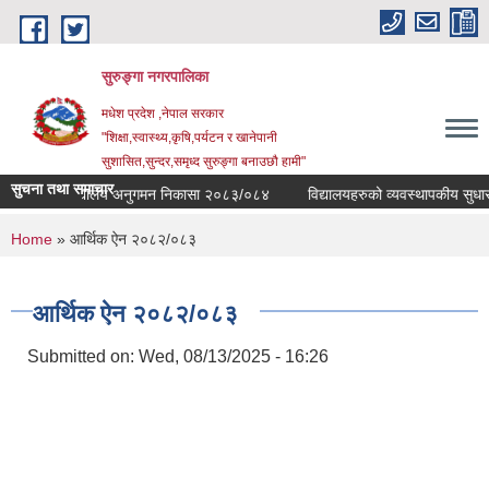
Skip to main content
सुरुङ्‍गा नगरपालिका
मधेश प्रदेश ,नेपाल सरकार
"शिक्षा,स्वास्थ्य,कृषि,पर्यटन र खानेपानी
सुशासित,सुन्दर,समृध्द सुरुङ्गा बनाउछौ हामी"
सुचना तथा समाचार
विद्यालय अनुगमन निकासा २०८३/०८४
विद्यालयहरुको व्यवस्थापकीय सुधारका क
You are here
Home
» आर्थिक ऐन २०८२/०८३
आर्थिक ऐन २०८२/०८३
Submitted on:
Wed, 08/13/2025 - 16:26