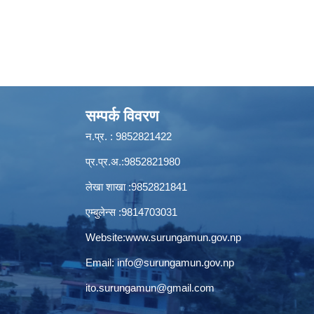
सम्पर्क विवरण
न.प्र. : 9852821422
प्र.प्र.अ.:9852821980
लेखा शाखा :9852821841
एम्बुलेन्स :9814703031
Website:
www.surungamun.gov.np
Email:
info@surungamun.gov.np
ito.surungamun@gmail.com