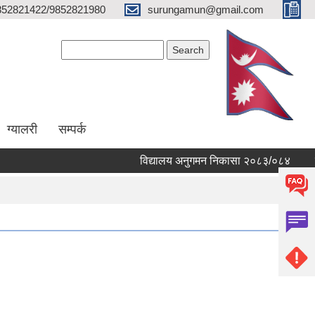
852821422/9852821980
surungamun@gmail.com
Search form
Search
ग्यालरी
सम्पर्क
विद्यालय अनुगमन निकासा २०८३/०८४
विद्