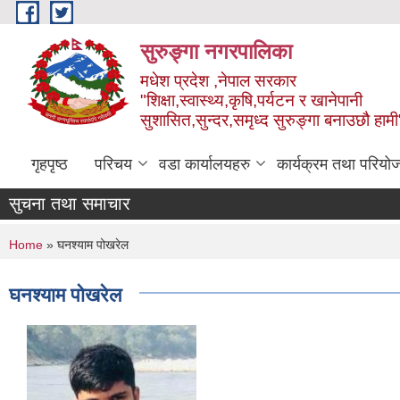
Skip to main content
सुरुङ्‍गा नगरपालिका
मधेश प्रदेश ,नेपाल सरकार
"शिक्षा,स्वास्थ्य,कृषि,पर्यटन र खानेपानी
सुशासित,सुन्दर,समृध्द सुरुङ्गा बनाउछौ हामी
गृहपृष्ठ
परिचय
वडा कार्यालयहरु
कार्यक्रम तथा परियो
सुचना तथा समाचार
You are here
Home
» घनश्याम पोखरेल
घनश्याम पोखरेल