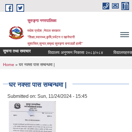
Skip to main content
सुरुङ्‍गा नगरपालिका
मधेश प्रदेश ,नेपाल सरकार
"शिक्षा,स्वास्थ्य,कृषि,पर्यटन र खानेपानी
सुशासित,सुन्दर,समृध्द सुरुङ्गा बनाउछौ हामी"
सुचना तथा समाचार
विद्यालय अनुगमन निकासा २०८३/०८४
विद्यालयहरुको व
You are here
Home
» घर नक्सा पास सम्बन्धमा |
घर नक्सा पास सम्बन्धमा |
Submitted on:
Sun, 11/24/2024 - 15:45