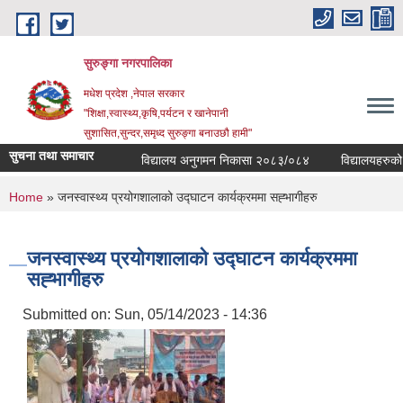
Skip to main content
सुरुङ्‍गा नगरपालिका
मधेश प्रदेश ,नेपाल सरकार
"शिक्षा,स्वास्थ्य,कृषि,पर्यटन र खानेपानी
सुशासित,सुन्दर,समृध्द सुरुङ्गा बनाउछौ हामी"
सुचना तथा समाचार
विद्यालय अनुगमन निकासा २०८३/०८४
विद्यालयहरुको व्य
You are here
Home
» जनस्वास्थ्य प्रयोगशालाको उद्घाटन कार्यक्रममा सह्भागीहरु
जनस्वास्थ्य प्रयोगशालाको उद्घाटन कार्यक्रममा
सह्भागीहरु
Submitted on:
Sun, 05/14/2023 - 14:36