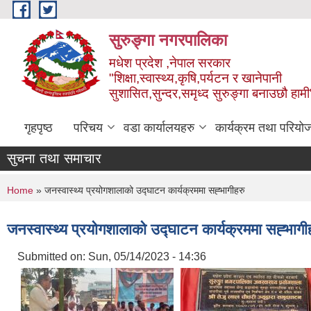
Skip to main content
सुरुङ्‍गा नगरपालिका
मधेश प्रदेश ,नेपाल सरकार
"शिक्षा,स्वास्थ्य,कृषि,पर्यटन र खानेपानी
सुशासित,सुन्दर,समृध्द सुरुङ्गा बनाउछौ हामी
गृहपृष्ठ
परिचय
वडा कार्यालयहरु
कार्यक्रम तथा परियो
सुचना तथा समाचार
You are here
Home
» जनस्वास्थ्य प्रयोगशालाको उद्घाटन कार्यक्रममा सह्भागीहरु
जनस्वास्थ्य प्रयोगशालाको उद्घाटन कार्यक्रममा सह्भागी
Submitted on:
Sun, 05/14/2023 - 14:36