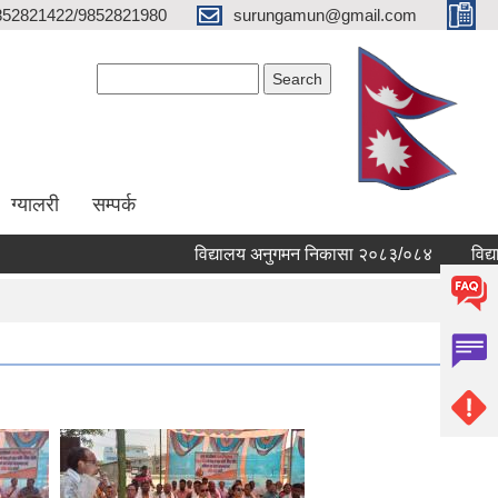
852821422/9852821980
surungamun@gmail.com
Search form
Search
ग्यालरी
सम्पर्क
विद्यालय अनुगमन निकासा २०८३/०८४
विद्यालय