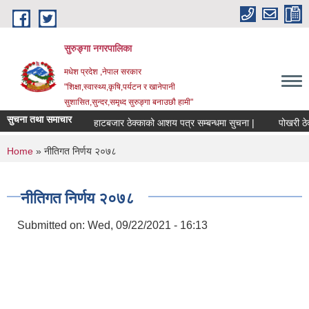
Skip to main content
सुरुङ्‍गा नगरपालिका
मधेश प्रदेश ,नेपाल सरकार
"शिक्षा,स्वास्थ्य,कृषि,पर्यटन र खानेपानी
सुशासित,सुन्दर,समृध्द सुरुङ्गा बनाउछौ हामी"
सुचना तथा समाचार
हाटबजार ठेक्काको आशय पत्र सम्बन्धमा सुचना |
पोखरी ठेक्क
You are here
Home
» नीतिगत निर्णय २०७८
नीतिगत निर्णय २०७८
Submitted on:
Wed, 09/22/2021 - 16:13