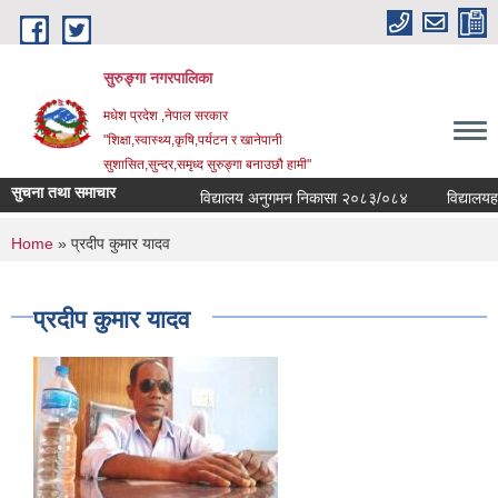
Skip to main content
सुरुङ्‍गा नगरपालिका
मधेश प्रदेश ,नेपाल सरकार
"शिक्षा,स्वास्थ्य,कृषि,पर्यटन र खानेपानी
सुशासित,सुन्दर,समृध्द सुरुङ्गा बनाउछौ हामी"
सुचना तथा समाचार
विद्यालय अनुगमन निकासा २०८३/०८४
विद्यालयहरुक
You are here
Home
» प्रदीप कुमार यादव
प्रदीप कुमार यादव