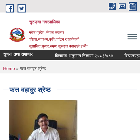
Skip to main content
सुरुङ्‍गा नगरपालिका
मधेश प्रदेश ,नेपाल सरकार
"शिक्षा,स्वास्थ्य,कृषि,पर्यटन र खानेपानी
सुशासित,सुन्दर,समृध्द सुरुङ्गा बनाउछौ हामी"
सुचना तथा समाचार
विद्यालय अनुगमन निकासा २०८३/०८४
विद्यालयहरुक
You are here
Home
» फत्त बहादुर श्रेष्ठ
फत्त बहादुर श्रेष्ठ