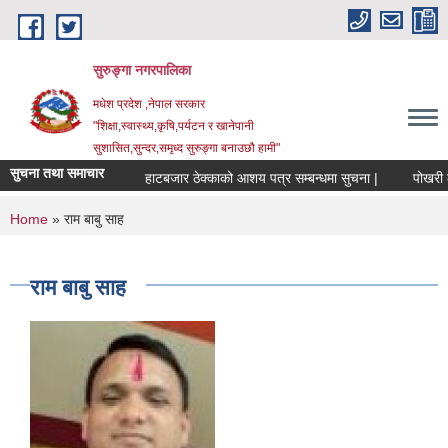
Skip to main content
सुरुङ्‍गा नगरपालिका
मधेश प्रदेश ,नेपाल सरकार
"शिक्षा,स्वास्थ्य,कृषि,पर्यटन र खानेपानी
सुशासित,सुन्दर,समृध्द सुरुङ्गा बनाउछौ हामी"
सुचना तथा समाचार
हाटबजार ठेक्काको आशय पत्र सम्बन्धमा सुचना |
पोखरी ठेक
You are here
Home
» राम बाबु साह
राम बाबु साह