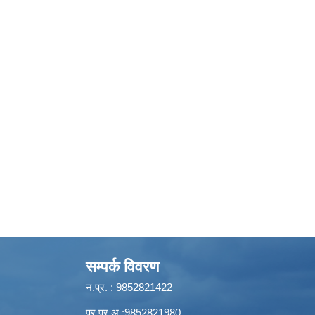
सम्पर्क विवरण
न.प्र. : 9852821422
प्र.प्र.अ.:9852821980