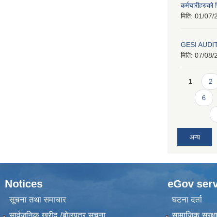
कर्मचारीहरुको फ
मिति:
01/07/
GESI AUDI
मिति:
07/08/
Pages
1
2
6
अन्य
Notices
eGov serv
सूचना तथा समाचार
घटना दर्ता
सार्वजनिक खरीद /बोलपत्र सूचना
सामाजिक सुरक्ष