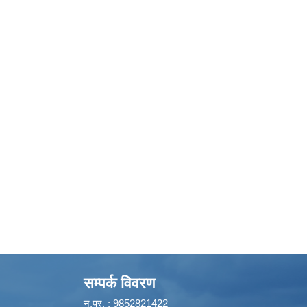
सम्पर्क विवरण
न.प्र. : 9852821422