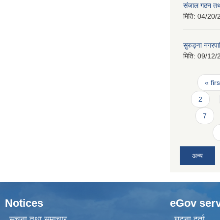
संजाल गठन तथ
मिति:
04/20/
सुरुङ्गा नगर
मिति:
09/12/
Pages
« firs
2
7
अन्य
Notices
eGov serv
सूचना तथा समाचार
घटना दर्ता