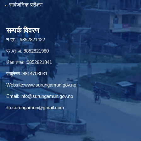
सार्वजनिक परीक्षण
सम्पर्क विवरण
न.प्र. : 9852821422
प्र.प्र.अ.:9852821980
लेखा शाखा :9852821841
एम्बुलेन्स :9814703031
Website:
www.surungamun.gov.np
Email:
info@surungamun.gov.np
ito.surungamun@gmail.com