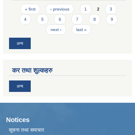
Pages
« first
‹ previous
1
2
3
4
5
6
7
8
9
next ›
last »
अन्य
कर तथा शुल्कहरु
अन्य
Notices
सूचना तथा समाचार