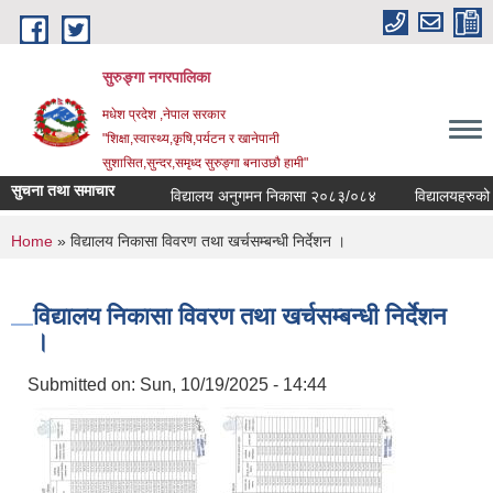
Skip to main content
सुरुङ्‍गा नगरपालिका
मधेश प्रदेश ,नेपाल सरकार
"शिक्षा,स्वास्थ्य,कृषि,पर्यटन र खानेपानी
सुशासित,सुन्दर,समृध्द सुरुङ्गा बनाउछौ हामी"
सुचना तथा समाचार
विद्यालय अनुगमन निकासा २०८३/०८४
विद्यालयहरुको व्यव
You are here
Home
» विद्यालय निकासा विवरण तथा खर्चसम्बन्धी निर्देशन ।
विद्यालय निकासा विवरण तथा खर्चसम्बन्धी निर्देशन
।
Submitted on:
Sun, 10/19/2025 - 14:44