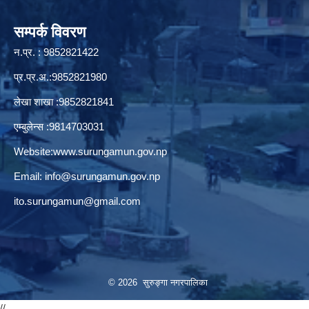
सम्पर्क विवरण
न.प्र. : 9852821422
प्र.प्र.अ.:9852821980
लेखा शाखा :9852821841
एम्बुलेन्स :9814703031
Website:
www.surungamun.gov.np
Email:
info@surungamun.gov.np
ito.surungamun@gmail.com
© 2026 सुरुङ्‍गा नगरपालिका
//