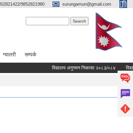
852821422/9852821980
surungamun@gmail.com
Search form
Search
ग्यालरी
सम्पर्क
विद्यालय अनुगमन निकासा २०८३/०८४
विद्यालय