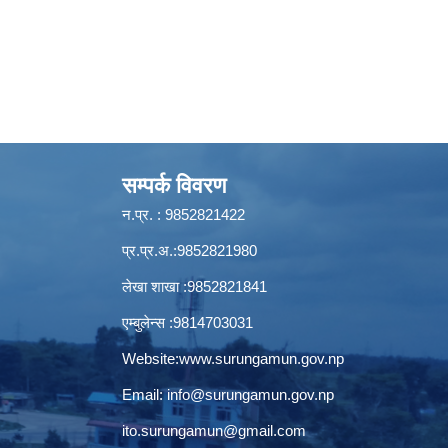
सम्पर्क विवरण
न.प्र. : 9852821422
प्र.प्र.अ.:9852821980
लेखा शाखा :9852821841
एम्बुलेन्स :9814703031
Website:
www.surungamun.gov.np
Email:
info@surungamun.gov.np
ito.surungamun@gmail.com