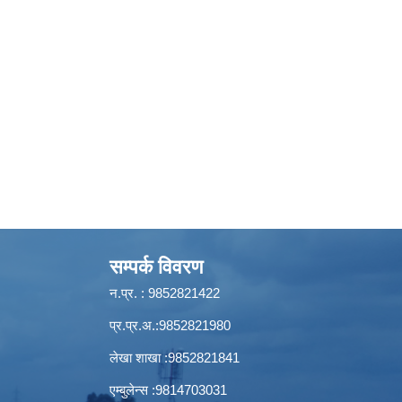
सम्पर्क विवरण
न.प्र. : 9852821422
प्र.प्र.अ.:9852821980
लेखा शाखा :9852821841
एम्बुलेन्स :9814703031