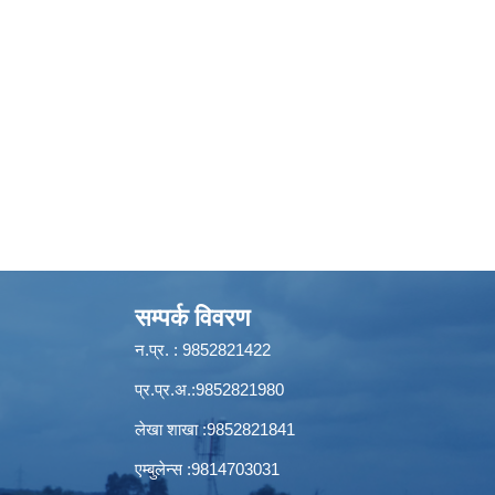
सम्पर्क विवरण
न.प्र. : 9852821422
प्र.प्र.अ.:9852821980
लेखा शाखा :9852821841
एम्बुलेन्स :9814703031