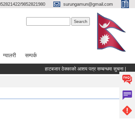
852821422/9852821980
surungamun@gmail.com
Search form
Search
ग्यालरी
सम्पर्क
हाटबजार ठेक्काको आशय पत्र सम्बन्धमा सुचना |
पोख