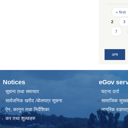
Pages
« first
2
3
7
अन्य
Notices
eGov serv
सूचना तथा समाचार
घटना दर्ता
सार्वजनिक खरीद /बोलपत्र सूचना
सामाजिक सुरक्ष
ऐन, कानुन तथा निर्देशिका
नागरिक वडापत्
कर तथा शुल्कहरु