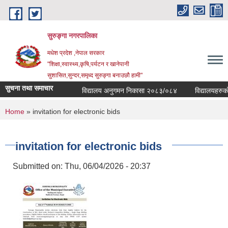
Skip to main content
सुरुङ्‍गा नगरपालिका
मधेश प्रदेश ,नेपाल सरकार
"शिक्षा,स्वास्थ्य,कृषि,पर्यटन र खानेपानी
सुशासित,सुन्दर,समृध्द सुरुङ्गा बनाउछौ हामी"
सुचना तथा समाचार
विद्यालय अनुगमन निकासा २०८३/०८४
विद्यालयहरुको व
You are here
Home
» invitation for electronic bids
invitation for electronic bids
Submitted on:
Thu, 06/04/2026 - 20:37