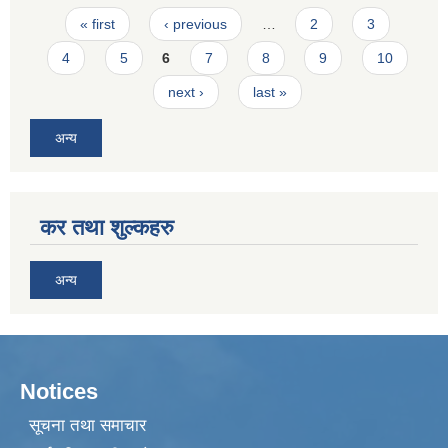
Pages
« first
‹ previous
…
2
3
4
5
6
7
8
9
10
next ›
last »
अन्य
कर तथा शुल्कहरु
अन्य
Notices
सूचना तथा समाचार