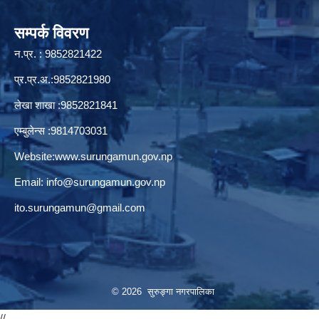
सम्पर्क विवरण
न.प्र. : 9852821422
प्र.प्र.अ.:9852821980
लेखा शाखा :9852821841
एम्बुलेन्स :9814703031
Website:
www.surungamun.gov.np
Email:
info@surungamun.gov.np
ito.surungamun@gmail.com
© 2026 सुरुङ्‍गा नगरपालिका
//