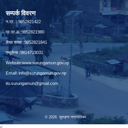
सम्पर्क विवरण
न.प्र. : 9852821422
प्र.प्र.अ.:9852821980
लेखा शाखा :9852821841
एम्बुलेन्स :9814703031
Website:
www.surungamun.gov.np
Email:
info@surungamun.gov.np
ito.surungamun@gmail.com
© 2026 सुरुङ्‍गा नगरपालिका
//