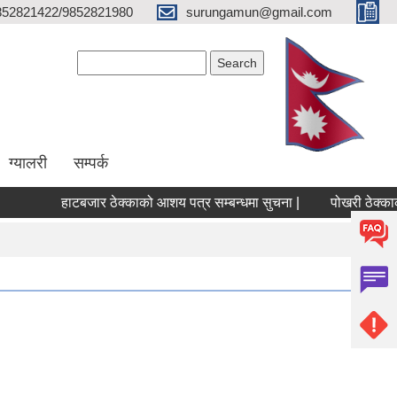
852821422/9852821980
surungamun@gmail.com
Search form
Search
ग्यालरी
सम्पर्क
हाटबजार ठेक्काको आशय पत्र सम्बन्धमा सुचना |
पोखरी ठेक्काको आ