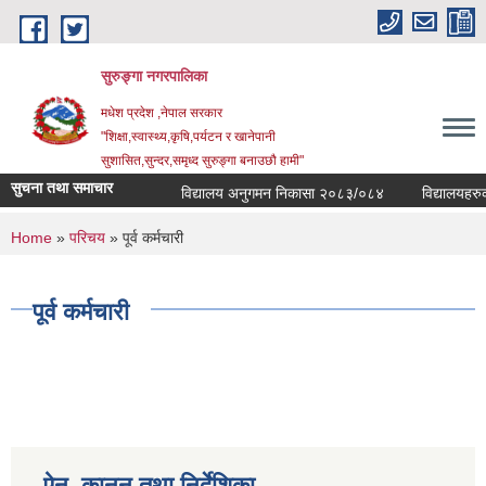
Skip to main content
सुरुङ्‍गा नगरपालिका
मधेश प्रदेश ,नेपाल सरकार
"शिक्षा,स्वास्थ्य,कृषि,पर्यटन र खानेपानी
सुशासित,सुन्दर,समृध्द सुरुङ्गा बनाउछौ हामी"
सुचना तथा समाचार
विद्यालय अनुगमन निकासा २०८३/०८४
विद्यालयहरुको 
You are here
Home
»
परिचय
» पूर्व कर्मचारी
पूर्व कर्मचारी
ऐन, कानुन तथा निर्देशिका