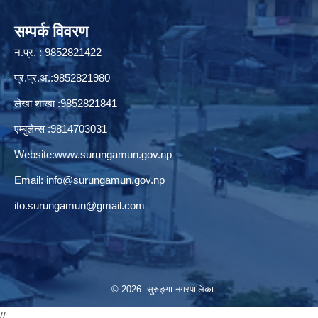
सम्पर्क विवरण
न.प्र. : 9852821422
प्र.प्र.अ.:9852821980
लेखा शाखा :9852821841
एम्बुलेन्स :9814703031
Website:
www.surungamun.gov.np
Email:
info@surungamun.gov.np
ito.surungamun@gmail.com
© 2026 सुरुङ्‍गा नगरपालिका
//