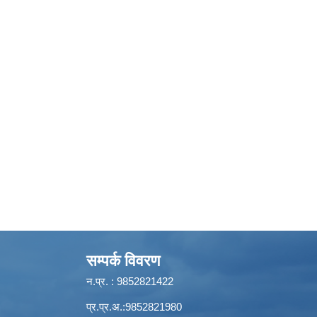
सम्पर्क विवरण
न.प्र. : 9852821422
प्र.प्र.अ.:9852821980