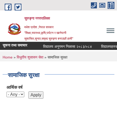
Skip to main content
सुरुङ्‍गा नगरपालिका
मधेश प्रदेश ,नेपाल सरकार
"शिक्षा,स्वास्थ्य,कृषि,पर्यटन र खानेपानी
सुशासित,सुन्दर,समृध्द सुरुङ्गा बनाउछौ हामी"
सुचना तथा समाचार
विद्यालय अनुगमन निकासा २०८३/०८४
विद्यालयहरुको 
You are here
Home
»
विधुतीय शुसासन सेवा
» सामाजिक सुरक्षा
सामाजिक सुरक्षा
आर्थिक वर्ष