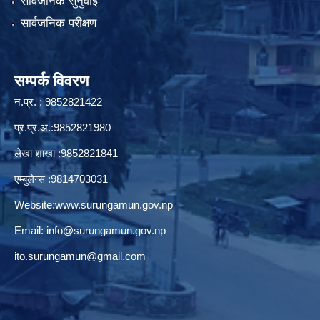
सार्वजनिक सुनुवाई
सार्वजनिक परीक्षण
सम्पर्क विवरण
न.प्र. : 9852821422
प्र.प्र.अ.:9852821980
लेखा शाखा :9852821841
एम्बुलेन्स :9814703031
Website:
www.surungamun.gov.np
Email:
info@surungamun.gov.np
ito.surungamun@gmail.com