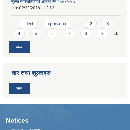
सुरुंगा नगरपालिकाको आर्थिक ऐन २०७४/०७५
मिति:
02/26/2018 - 12:12
Pages
« first
‹ previous
…
2
3
4
5
6
7
8
9
10
अन्य
कर तथा शुल्कहरु
अन्य
Notices