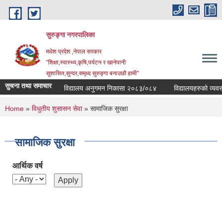
Skip to main content
सुरुङ्‍गा नगरपालिका
मधेश प्रदेश ,नेपाल सरकार
"शिक्षा,स्वास्थ्य,कृषि,पर्यटन र खानेपानी
सुशासित,सुन्दर,समृध्द सुरुङ्गा बनाउछौ हामी"
सुचना तथा समाचार
विद्यालय अनुगमन निकासा २०८३/०८४
विद्यालयहरुको व्यवस्था
You are here
Home
»
विधुतीय शुसासन सेवा
» सामाजिक सुरक्षा
सामाजिक सुरक्षा
आर्थिक वर्ष