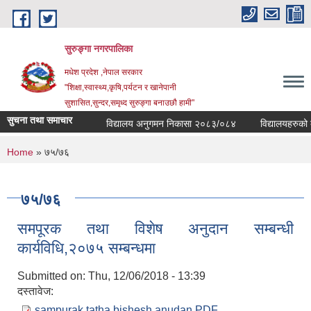
Skip to main content
सुरुङ्‍गा नगरपालिका
मधेश प्रदेश ,नेपाल सरकार
"शिक्षा,स्वास्थ्य,कृषि,पर्यटन र खानेपानी
सुशासित,सुन्दर,समृध्द सुरुङ्गा बनाउछौ हामी"
सुचना तथा समाचार
विद्यालय अनुगमन निकासा २०८३/०८४
विद्यालयहरुको व्य
You are here
Home
» ७५/७६
७५/७६
समपूरक तथा विशेष अनुदान सम्बन्धी
कार्यविधि,२०७५ सम्बन्धमा
Submitted on:
Thu, 12/06/2018 - 13:39
दस्तावेज:
sampurak tatha bishesh anudan.PDF