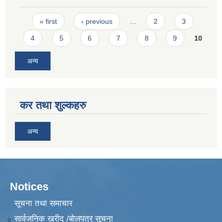
Pages
« first
‹ previous
…
2
3
4
5
6
7
8
9
10
अन्य
कर तथा शुल्कहरु
अन्य
Notices
सूचना तथा समाचार
सार्वजनिक खरीद /बोलपत्र सूचना