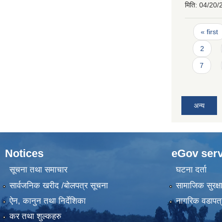
मिति:
04/20/
Pages
« first
2
7
अन्य
Notices
eGov serv
सूचना तथा समाचार
घटना दर्ता
सार्वजनिक खरीद /बोलपत्र सूचना
सामाजिक सुरक्ष
ऐन, कानुन तथा निर्देशिका
नागरिक वडापत्
कर तथा शुल्कहरु