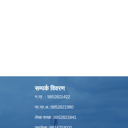
सम्पर्क विवरण
न.प्र. : 9852821422
प्र.प्र.अ.:9852821980
लेखा शाखा :9852821841
एम्बुलेन्स :9814703031