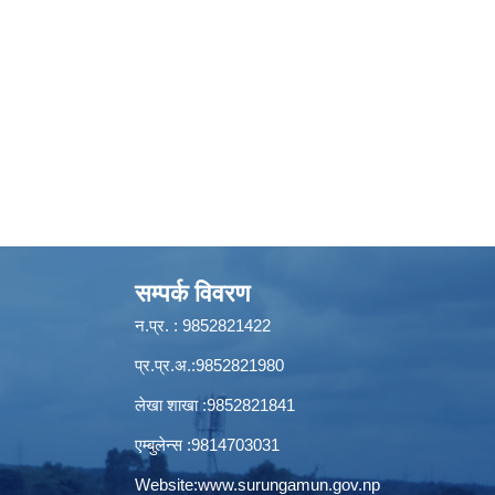
सम्पर्क विवरण
न.प्र. : 9852821422
प्र.प्र.अ.:9852821980
लेखा शाखा :9852821841
एम्बुलेन्स :9814703031
Website:
www.surungamun.gov.np