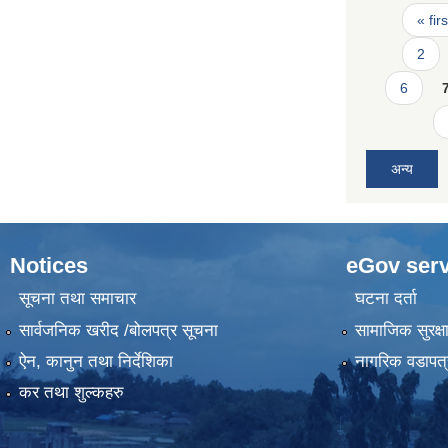
Pages
« firs
2
6
अन्य
Notices
eGov serv
सूचना तथा समाचार
घटना दर्ता
सार्वजनिक खरीद /बोलपत्र सूचना
सामाजिक सुरक्ष
ऐन, कानुन तथा निर्देशिका
नागरिक वडापत्
कर तथा शुल्कहरु