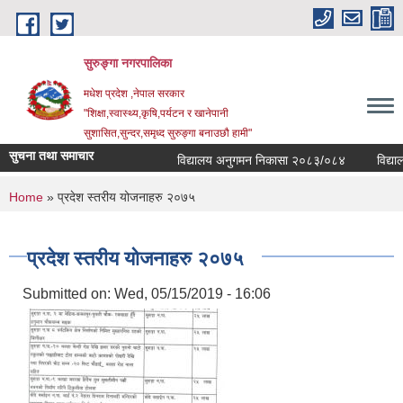
Skip to main content
सुरुङ्‍गा नगरपालिका
मधेश प्रदेश ,नेपाल सरकार
"शिक्षा,स्वास्थ्य,कृषि,पर्यटन र खानेपानी
सुशासित,सुन्दर,समृध्द सुरुङ्गा बनाउछौ हामी"
सुचना तथा समाचार
विद्यालय अनुगमन निकासा २०८३/०८४
विद्यालयह
You are here
Home
» प्रदेश स्तरीय योजनाहरु २०७५
प्रदेश स्तरीय योजनाहरु २०७५
Submitted on:
Wed, 05/15/2019 - 16:06